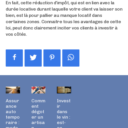
En fait, cette réduction d’impôt, qui est en lien avec la
durée locative durant laquelle votre client va laisser son
bien, est là pour pallier au manque locatif dans
certaines zones. Connaitre tous les avantages de cette
loi, peut donc clairement inciter vos clients à investir à
vos côtés.
Assur
Comm
Invest
ance
ent
ir
auto
dégot
dans
tempo
er un
le vin :
raire :
artisa
est-
mode
n
ce