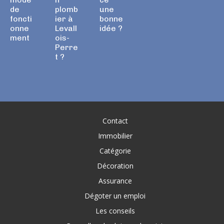
de
plomb
une
foncti
ier à
bonne
onne
Levall
idée ?
ment
ois-
Perre
t ?
Contact
Immobilier
Catégorie
Décoration
Assurance
Dégoter un emploi
Les conseils