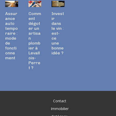
Assur
Comm
Invest
ance
ent
ir
auto
dégot
dans
tempo
er un
le vin :
raire :
artisa
est-
mode
n
ce
de
plomb
une
foncti
ier à
bonne
onne
Levall
idée ?
ment
ois-
Perre
t ?
Contact
Immobilier